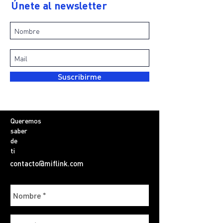
Únete al newsletter
Suscribirme
Queremos
saber
de
ti
contacto@miflink.com