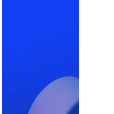
¿Has escuchado eso de "no pongas todos los
huevos en la misma canasta"? Pues justo de eso va
la diversificación. Es una estrategia clave...