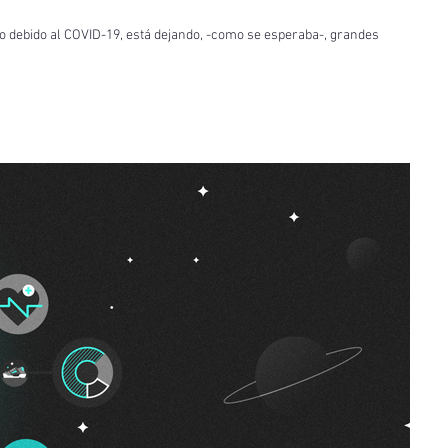
o debido al COVID-19, está dejando, -como se esperaba-, grandes