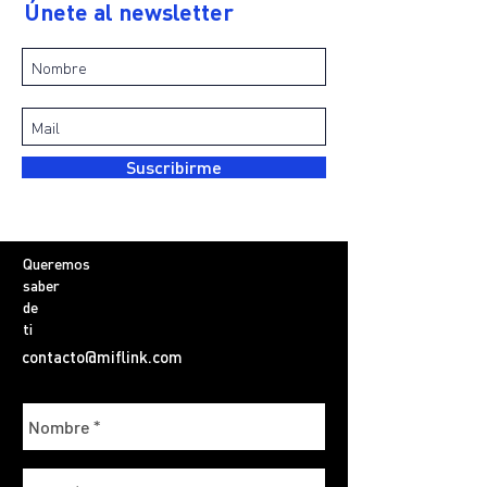
Únete al newsletter
Suscribirme
Queremos
saber
de
ti
contacto@miflink.com